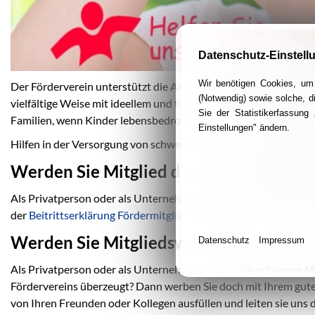
Datenschutz-Einstell
Wir benötigen Cookies, um 
Der Förderverein unterstützt die Arbeit für Familien mit schw
(Notwendig) sowie solche, d
vielfältige Weise mit ideellem und finanziellem Engagement. Da
Sie der Statistikerfassun
Familien, wenn Kinder lebensbedrohlich erkrankt sind. Es bietet
Einstellungen" ändern.
Hilfen in der Versorgung von schwerstkranken Kindern zu Haus
Werden Sie Mitglied des Fördervereins!
Als Privatperson oder als Unternehmen haben Sie die Möglichkei
der
Beitrittserklärung Fördermitgliedschaft
.
Werden Sie Mitgliedswerber!
Datenschutz
Impressum
Als Privatperson oder als Unternehmen stehen Sie mit vielen M
Fördervereins überzeugt? Dann werben Sie doch mit Ihrem gut
von Ihren Freunden oder Kollegen ausfüllen und leiten sie uns d