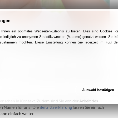
ungen
Ihnen ein optimales Webseiten-Erlebnis zu bieten. Dies sind Cookies, di
erkranken Kindern im KinderPalliativNetzwerk Essen auf
ie lediglich zu anonymen Statistikzwecken (Matomo) genutzt werden. Sie k
s KinderPalliativNetzwerk Essen begleitet und unterstützt
g zustimmen möchten. Diese Einstellung können Sie jederzeit im Fuß der
 eine koordinierte Begleitung der erforderlichen
e – damit die Kinder zu Hause leben und sterben können.
t, sich als Fördermitglied zu engagieren. Lesen Sie mehr in
Auswahl bestätigen
enschen in Kontakt. Zudem sind Sie von der Arbeit des
en Namen für uns! Die
Beitrittserklärung
lassen Sie einfach
ann einfach weiter.